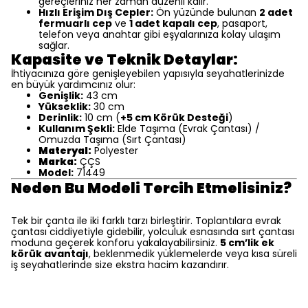
gereçleriniz her zaman düzenli kalır.
Hızlı Erişim Dış Cepler:
Ön yüzünde bulunan
2 adet
fermuarlı cep
ve
1 adet kapalı cep
, pasaport,
telefon veya anahtar gibi eşyalarınıza kolay ulaşım
sağlar.
Kapasite ve Teknik Detaylar:
İhtiyacınıza göre genişleyebilen yapısıyla seyahatlerinizde
en büyük yardımcınız olur:
Genişlik:
43 cm
Yükseklik:
30 cm
Derinlik:
10 cm (
+5 cm Körük Desteği
)
Kullanım Şekli:
Elde Taşıma (Evrak Çantası) /
Omuzda Taşıma (Sırt Çantası)
Materyal:
Polyester
Marka:
ÇÇS
Model:
71449
Neden Bu Modeli Tercih Etmelisiniz?
Tek bir çanta ile iki farklı tarzı birleştirir. Toplantılara evrak
çantası ciddiyetiyle gidebilir, yolculuk esnasında sırt çantası
moduna geçerek konforu yakalayabilirsiniz.
5 cm’lik ek
körük avantajı
, beklenmedik yüklemelerde veya kısa süreli
iş seyahatlerinde size ekstra hacim kazandırır.