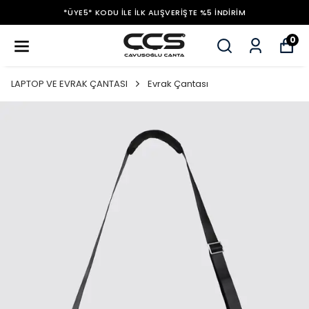
*ÜYE5* KODU ILE İLK ALIŞVERIŞTE %5 İNDIRIM
0
LAPTOP VE EVRAK ÇANTASI
Evrak Çantası