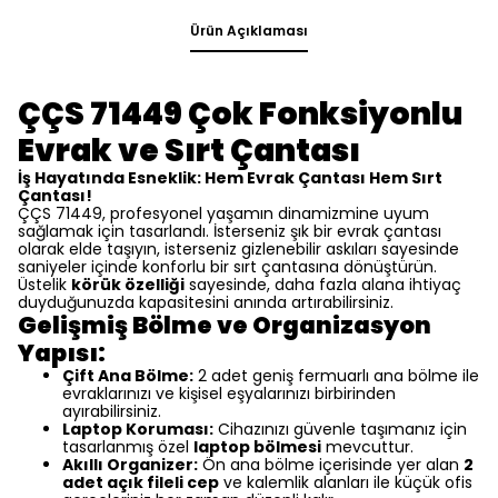
Ürün Açıklaması
ÇÇS 71449 Çok Fonksiyonlu
Evrak ve Sırt Çantası
İş Hayatında Esneklik: Hem Evrak Çantası Hem Sırt
Çantası!
ÇÇS 71449, profesyonel yaşamın dinamizmine uyum
sağlamak için tasarlandı. İsterseniz şık bir evrak çantası
olarak elde taşıyın, isterseniz gizlenebilir askıları sayesinde
saniyeler içinde konforlu bir sırt çantasına dönüştürün.
Üstelik
körük özelliği
sayesinde, daha fazla alana ihtiyaç
duyduğunuzda kapasitesini anında artırabilirsiniz.
Gelişmiş Bölme ve Organizasyon
Yapısı:
Çift Ana Bölme:
2 adet geniş fermuarlı ana bölme ile
evraklarınızı ve kişisel eşyalarınızı birbirinden
ayırabilirsiniz.
Laptop Koruması:
Cihazınızı güvenle taşımanız için
tasarlanmış özel
laptop bölmesi
mevcuttur.
Akıllı Organizer:
Ön ana bölme içerisinde yer alan
2
adet açık fileli cep
ve kalemlik alanları ile küçük ofis