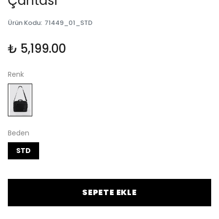
Çantası
Ürün Kodu
:
71449_01_STD
₺ 5,199.00
Renk
Beden
STD
SEPETE EKLE