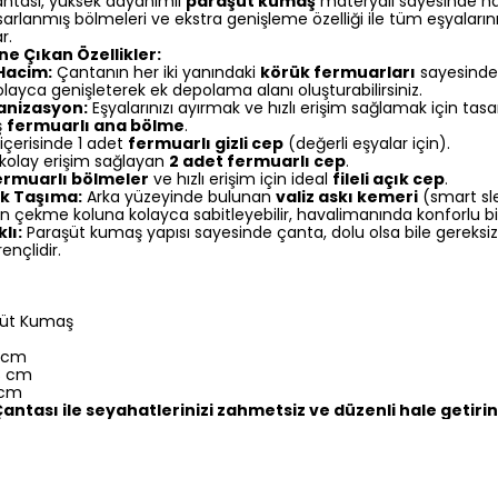
tası, yüksek dayanımlı
paraşüt kumaş
materyali sayesinde hafi
sarlanmış bölmeleri ve ekstra genişleme özelliği ile tüm eşyalarınız
r.
e Çıkan Özellikler:
 Hacim:
Çantanın her iki yanındaki
körük fermuarları
sayesinde
layca genişleterek ek depolama alanı oluşturabilirsiniz.
nizasyon:
Eşyalarınızı ayırmak ve hızlı erişim sağlamak için tasa
ş
fermuarlı ana bölme
.
çerisinde 1 adet
fermuarlı gizli cep
(değerli eşyalar için).
kolay erişim sağlayan
2 adet fermuarlı cep
.
ermuarlı bölmeler
ve hızlı erişim için ideal
fileli açık cep
.
ik Taşıma:
Arka yüzeyinde bulunan
valiz askı kemeri
(smart sl
izin çekme koluna kolayca sabitleyebilir, havalimanında konforlu bir
lı:
Paraşüt kumaş yapısı sayesinde çanta, dolu olsa bile gereksi
ençlidir.
üt Kumaş
6 cm
18 cm
 cm
ntası ile seyahatlerinizi zahmetsiz ve düzenli hale getirin