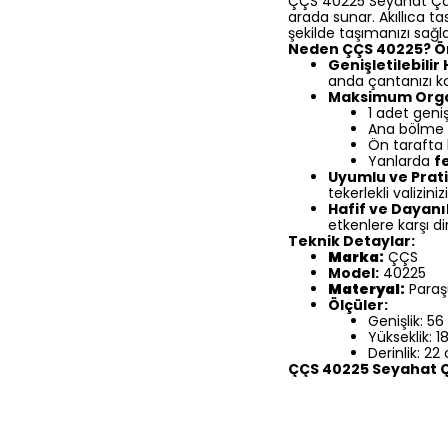
ÇÇS 40225 Seyahat Çan
arada sunar. Akıllıca ta
şekilde taşımanızı sağla
Neden ÇÇS 40225? Ön
Genişletilebilir
anda çantanızı ko
Maksimum Orga
1 adet geni
Ana bölme i
Ön tarafta 
Yanlarda
f
Uyumlu ve Prat
tekerlekli valizin
Hafif ve Dayanık
etkenlere karşı dir
Teknik Detaylar:
Marka:
ÇÇS
Model:
40225
Materyal:
Paraş
Ölçüler:
Genişlik: 5
Yükseklik: 
Derinlik: 22
ÇÇS 40225 Seyahat Ça