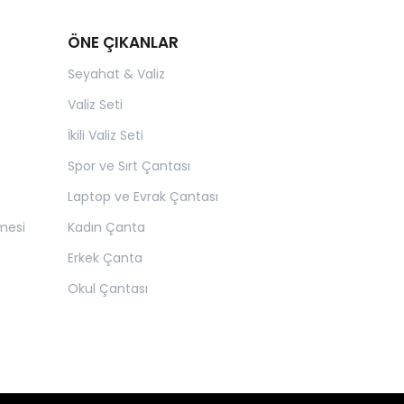
ÖNE ÇIKANLAR
Seyahat & Valiz
Valiz Seti
İkili Valiz Seti
Spor ve Sırt Çantası
Laptop ve Evrak Çantası
mesi
Kadın Çanta
Erkek Çanta
Okul Çantası