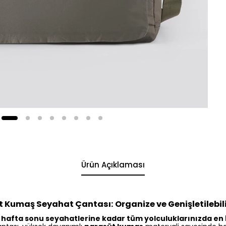
Ürün Açıklaması
 Kumaş Seyahat Çantası: Organize ve Genişletilebi
hafta sonu seyahatlerine kadar tüm yolculuklarınızda en