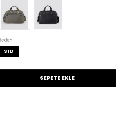
Beden
STD
SEPETE EKLE