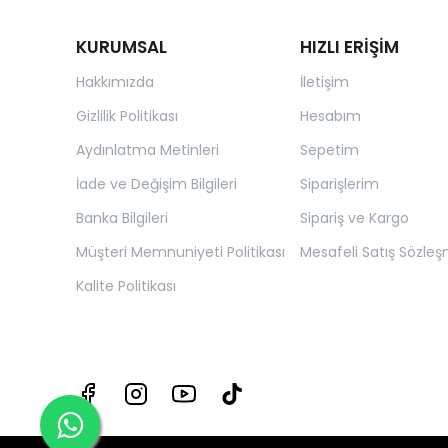
KURUMSAL
HIZLI ERİŞİM
Hakkımızda
İletişim
Gizlilik Politikası
Hesabım
Aydınlatma Metinleri
Sepetim
İade ve Değişim Bilgileri
Siparişlerim
Banka Bilgileri
Sipariş ve Kargo
Müşteri Memnuniyeti Politikası
Mesafeli Satış Sözleş
Kalite Politikası