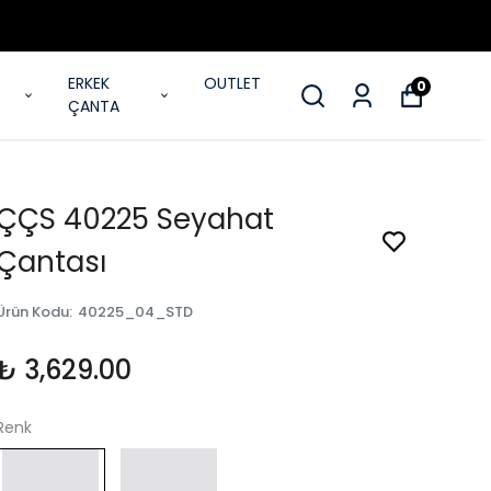
ERKEK
OUTLET
0
ÇANTA
ÇÇS 40225 Seyahat
Çantası
Ürün Kodu
:
40225_04_STD
₺ 3,629.00
Renk