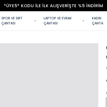
*ÜYE5* KODU ILE İLK ALIŞVERIŞTE %5 İNDIRIM
SPOR VE SIRT
LAPTOP VE EVRAK
KADIN
ÇANTASI
ÇANTASI
ÇANTA