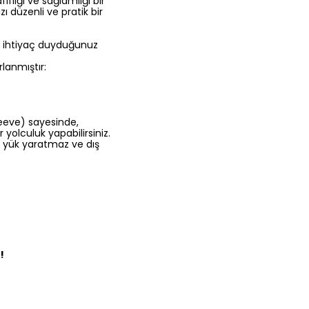
fliği ve sağlamlığı bir
ı düzenli ve pratik bir
 ihtiyaç duyduğunuz
rlanmıştır:
eeve) sayesinde,
 yolculuk yapabilirsiniz.
z yük yaratmaz ve dış
!